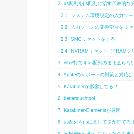
2
us配列をjis配列に治す代表的な
2.1
システム環境設定の入力ソー
2.2
入力ソースの変換学習をリセ
2.3
SMCリセットをする
2.4
NVRAMリセット（PRAM
3
＠が打てずus配列のまま直らな
4
Appleのサポートの対策と対応
5
Karabinerが影響してる？
6
bettertouchtool
7
Karabiner-Elementsが原因
8
us配列をjisに直して＠が打て
9
jis配列がus配列になったのを