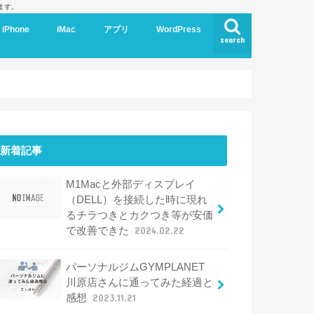
ます。
iPhone
iMac
アプリ
WordPress
search
新着記事
M1Macと外部ディスプレイ
（DELL）を接続した時に現れ
るチラつきとカクつき等が安価
で改善できた
2024.02.22
パーソナルジムGYMPLANET
川原店さんに通ってみた経過と
感想
2023.11.21