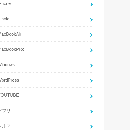
Phone
indle
MacBookAir
MacBookPRo
Windows
WordPress
YOUTUBE
アプリ
クルマ