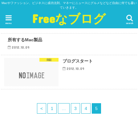
Macやファッション、ビジネスに成功法則、マネーにニュースにグルメなどなど自由に何でも書い
ていきます。
Freeなブログ
menu
search
日記
所有するMac製品
2012.10.09
日記
ブログスタート
2012.10.09
<
1
…
3
4
5