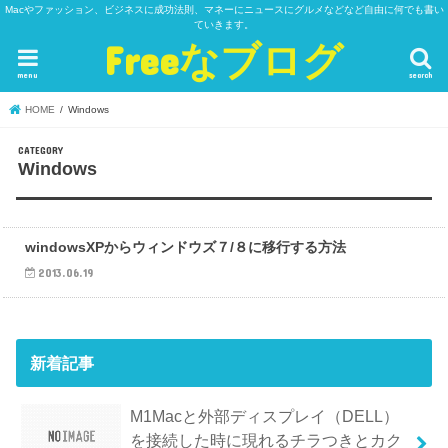
Macやファッション、ビジネスに成功法則、マネーにニュースにグルメなどなど自由に何でも書い
ていきます。
Freeなブログ
menu
search
HOME
Windows
Windows
Windows
windowsXPからウィンドウズ７/８に移行する方法
2013.06.19
新着記事
M1Macと外部ディスプレイ（DELL）
を接続した時に現れるチラつきとカク