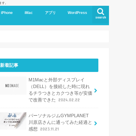
ます。
iPhone
iMac
アプリ
WordPress
search
新着記事
M1Macと外部ディスプレイ
（DELL）を接続した時に現れ
るチラつきとカクつき等が安価
で改善できた
2024.02.22
パーソナルジムGYMPLANET
川原店さんに通ってみた経過と
感想
2023.11.21