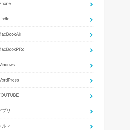
Phone
indle
MacBookAir
MacBookPRo
Windows
WordPress
YOUTUBE
アプリ
クルマ