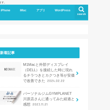
ます。
iPhone
iMac
アプリ
WordPress
search
新着記事
M1Macと外部ディスプレイ
（DELL）を接続した時に現れ
るチラつきとカクつき等が安価
で改善できた
2024.02.22
パーソナルジムGYMPLANET
川原店さんに通ってみた経過と
感想
2023.11.21