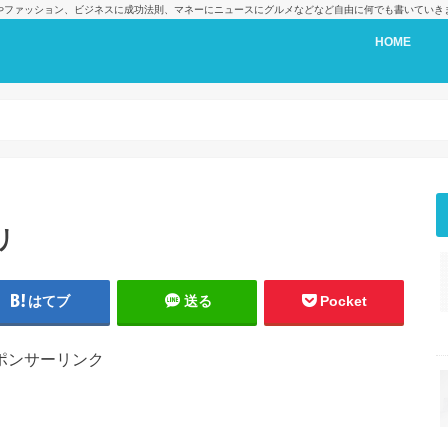
cやファッション、ビジネスに成功法則、マネーにニュースにグルメなどなど自由に何でも書いていき
HOME
リ
はてブ
送る
Pocket
ポンサーリンク