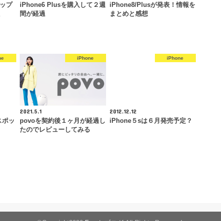
マップ
iPhone6 Plusを購入して２週
iPhone8/Plusが発表！情報を
た
間が経過
まとめと感想
ne
iPhone
iPhone
2021.5.1
2012.12.12
iスポッ
povoを契約後１ヶ月が経過し
iPhone５sは６月発売予定？
たのでレビューしてみる