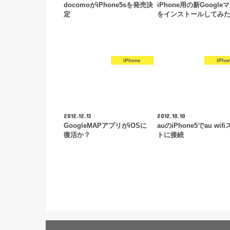
docomoがiPhone5sを発売決
iPhone用の新Google
定
をインストールしてみ
iPhone
iPho
2012.12.13
2012.10.10
GoogleMAPアプリがiOSに
auのiPhone5でau wif
復活か？
トに接続