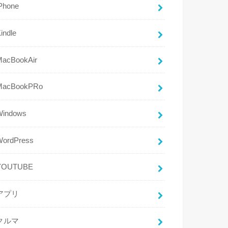
Phone
indle
MacBookAir
MacBookPRo
Windows
WordPress
YOUTUBE
アプリ
クルマ